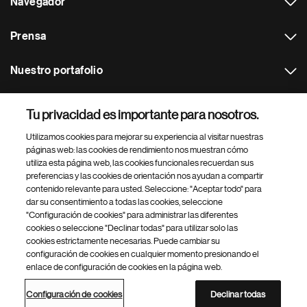
Navegador
Prensa
Nuestro portafolio
Otras webs
Tu privacidad es importante para nosotros.
Utilizamos cookies para mejorar su experiencia al visitar nuestras
Footer Site Search
páginas web: las cookies de rendimiento nos muestran cómo
utiliza esta página web, las cookies funcionales recuerdan sus
preferencias y las cookies de orientación nos ayudan a compartir
contenido relevante para usted. Seleccione: "Aceptar todo" para
dar su consentimiento a todas las cookies, seleccione
"Configuración de cookies" para administrar las diferentes
cookies o seleccione "Declinar todas" para utilizar solo las
cookies estrictamente necesarias. Puede cambiar su
Parte
© 2026 Novartis AG
configuración de cookies en cualquier momento presionando el
inferior
enlace de configuración de cookies en la página web.
Política de privacidad
Términos de uso
Accesibilidad
del
Configuración de cookies
Mapa del sitio
pie
Configuración de cookies
Declinar todas
de