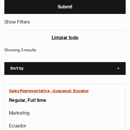
Show Filters
Limpiar todo
Showing 3 results
Sort by
Sort a
Sales Representative - Guayaquil, Ecuador
Regular, Full time
Marketing
Ecuador