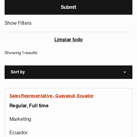
Show Filters
Limpiar todo
Showing 1 results
Sort by
Sort a
Sales Representative - Guayaquil, Ecuador
Regular, Full time
Marketing
Ecuador