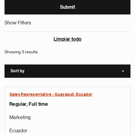
Show Filters
Limpiar todo
Showing 3 results
Sort by
Sort a
Sales Representative - Guayaquil, Ecuador
Regular, Full time
Marketing
Ecuador