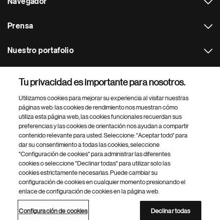
Navegador
Prensa
Nuestro portafolio
Otras webs
Tu privacidad es importante para nosotros.
Utilizamos cookies para mejorar su experiencia al visitar nuestras
Footer Site Search
páginas web: las cookies de rendimiento nos muestran cómo
utiliza esta página web, las cookies funcionales recuerdan sus
preferencias y las cookies de orientación nos ayudan a compartir
contenido relevante para usted. Seleccione: "Aceptar todo" para
dar su consentimiento a todas las cookies, seleccione
"Configuración de cookies" para administrar las diferentes
cookies o seleccione "Declinar todas" para utilizar solo las
cookies estrictamente necesarias. Puede cambiar su
Parte
© 2026 Novartis AG
configuración de cookies en cualquier momento presionando el
inferior
enlace de configuración de cookies en la página web.
Política de privacidad
Términos de uso
Accesibilidad
del
Configuración de cookies
Mapa del sitio
pie
Configuración de cookies
Declinar todas
de