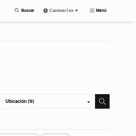
Candean | es
Buscar
Menú
Ubicación (9)