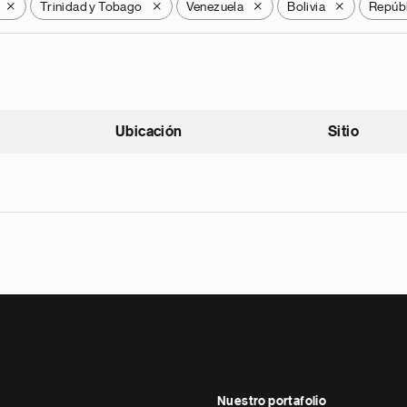
Trinidad y Tobago
Venezuela
Bolivia
Repúbl
X
X
X
X
Ubicación
Sitio
scendente
Nuestro portafolio