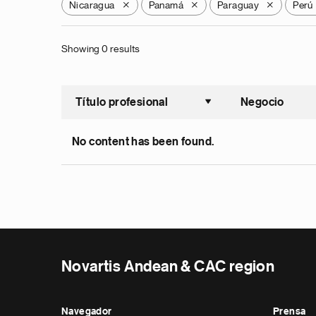
Nicaragua
Panamá
Paraguay
Perú
X
X
X
Showing 0 results
Título profesional
Negocio
Ordenar a
No content has been found.
Novartis Andean & CAC region
Navegador
Prensa