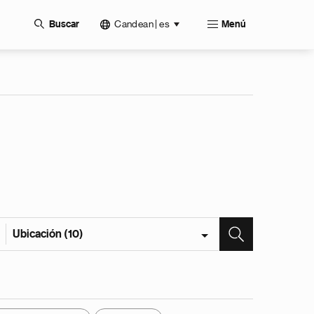
Candean | es
Buscar
Menú
Ubicación (10)