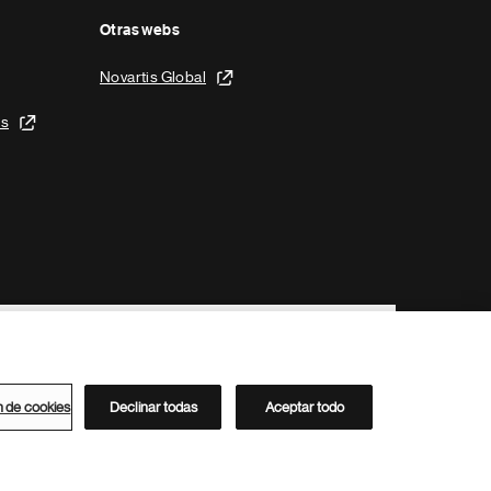
Otras webs
Novartis Global
is
n de cookies
Declinar todas
Aceptar todo
Directorio de Novartis
Este sitio está dirigido al público del clúster ACC