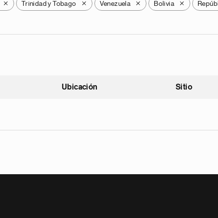
Trinidad y Tobago
Venezuela
Bolivia
Repúbl
X
X
X
X
Ubicación
Sitio
scendente