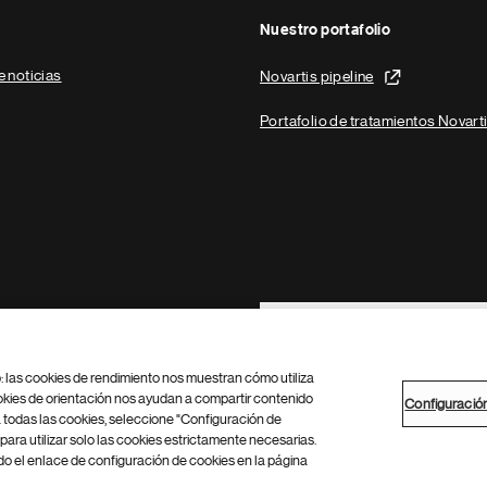
Nuestro portafolio
e noticias
Novartis pipeline
Portafolio de tratamientos Novart
Footer Site Search
b: las cookies de rendimiento nos muestran cómo utiliza
okies de orientación nos ayudan a compartir contenido
Configuració
 todas las cookies, seleccione "Configuración de
para utilizar solo las cookies estrictamente necesarias.
Configuración de cookies
Mapa del sitio
 el enlace de configuración de cookies en la página