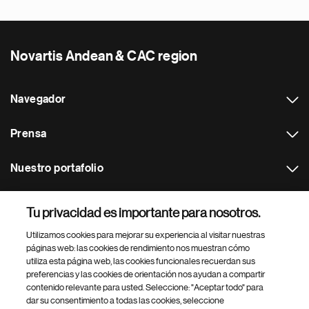
Novartis Andean & CAC region
Navegador
Prensa
Nuestro portafolio
Otras webs
Tu privacidad es importante para nosotros.
Utilizamos cookies para mejorar su experiencia al visitar nuestras
Footer Site Search
páginas web: las cookies de rendimiento nos muestran cómo
utiliza esta página web, las cookies funcionales recuerdan sus
preferencias y las cookies de orientación nos ayudan a compartir
contenido relevante para usted. Seleccione: "Aceptar todo" para
dar su consentimiento a todas las cookies, seleccione