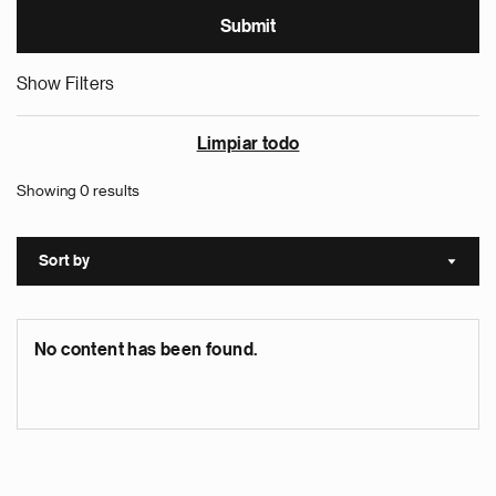
Show Filters
Limpiar todo
Showing 0 results
Sort by
Sort a
No content has been found.