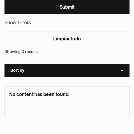
Show Filters
Limpiar todo
Showing 0 results
Sort by
Sort a
No content has been found.