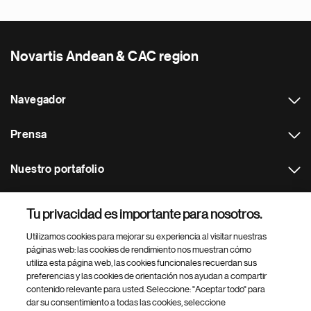
Novartis Andean & CAC region
Navegador
Prensa
Nuestro portafolio
Otras webs
Tu privacidad es importante para nosotros.
Utilizamos cookies para mejorar su experiencia al visitar nuestras
Footer Site Search
páginas web: las cookies de rendimiento nos muestran cómo
utiliza esta página web, las cookies funcionales recuerdan sus
preferencias y las cookies de orientación nos ayudan a compartir
contenido relevante para usted. Seleccione: "Aceptar todo" para
dar su consentimiento a todas las cookies, seleccione