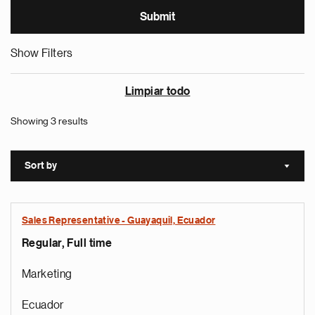
Show Filters
Limpiar todo
Showing 3 results
Sort by
Sort a
Sales Representative - Guayaquil, Ecuador
Regular, Full time
Marketing
Ecuador