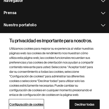
Navegador
Prensa
Nuestro portafolio
Otras webs
Tu privacidad es importante para nosotros.
Utilizamos cookies para mejorar su experiencia al visitar nuestras
Footer Site Search
páginas web: las cookies de rendimiento nos muestran cómo
utiliza esta página web, las cookies funcionales recuerdan sus
preferencias y las cookies de orientación nos ayudan a compartir
contenido relevante para usted. Seleccione: "Aceptar todo" para
dar su consentimiento a todas las cookies, seleccione
"Configuración de cookies" para administrar las diferentes
cookies o seleccione "Declinar todas" para utilizar solo las
cookies estrictamente necesarias. Puede cambiar su
Parte
© 2026 Novartis AG
configuración de cookies en cualquier momento presionando el
inferior
enlace de configuración de cookies en la página web.
Política de privacidad
Términos de uso
Accesibilidad
del
Configuración de cookies
Mapa del sitio
pie
Configuración de cookies
Declinar todas
de