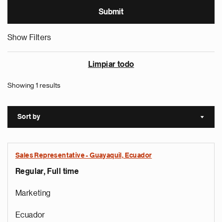
Show Filters
Limpiar todo
Showing 1 results
Sort by
Sort a
Sales Representative - Guayaquil, Ecuador
Regular, Full time
Marketing
Ecuador