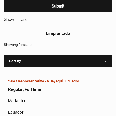
Show Filters
Limpiar todo
Showing 2 results
Sort by
Sort a
Sales Representative - Guayaquil, Ecuador
Regular, Full time
Marketing
Ecuador