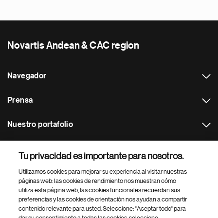
Novartis Andean & CAC region
Navegador
Prensa
Nuestro portafolio
Otras webs
Tu privacidad es importante para nosotros.
Utilizamos cookies para mejorar su experiencia al visitar nuestras
Footer Site Search
páginas web: las cookies de rendimiento nos muestran cómo
utiliza esta página web, las cookies funcionales recuerdan sus
preferencias y las cookies de orientación nos ayudan a compartir
contenido relevante para usted. Seleccione: "Aceptar todo" para
dar su consentimiento a todas las cookies, seleccione