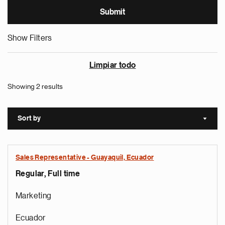
Show Filters
Limpiar todo
Showing 2 results
Sort by
Sort a
Sales Representative - Guayaquil, Ecuador
Regular, Full time
Marketing
Ecuador