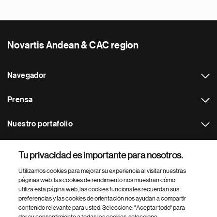
Novartis Andean & CAC region
Navegador
Prensa
Nuestro portafolio
Otras webs
Tu privacidad es importante para nosotros.
Utilizamos cookies para mejorar su experiencia al visitar nuestras
Footer Site Search
páginas web: las cookies de rendimiento nos muestran cómo
utiliza esta página web, las cookies funcionales recuerdan sus
preferencias y las cookies de orientación nos ayudan a compartir
contenido relevante para usted. Seleccione: "Aceptar todo" para
dar su consentimiento a todas las cookies, seleccione