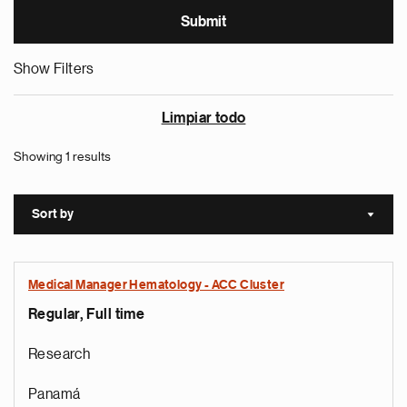
Show Filters
Limpiar todo
Showing 1 results
Sort by
Sort a
Medical Manager Hematology - ACC Cluster
Regular, Full time
Research
Panamá