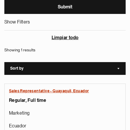
Show Filters
Limpiar todo
Showing 1 results
Sort by
Sort a
Sales Representative - Guayaquil, Ecuador
Regular, Full time
Marketing
Ecuador