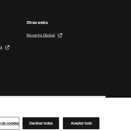
Otras webs
Novartis Global
is
n de cookies
Declinar todas
Aceptar todo
Directorio de Novartis