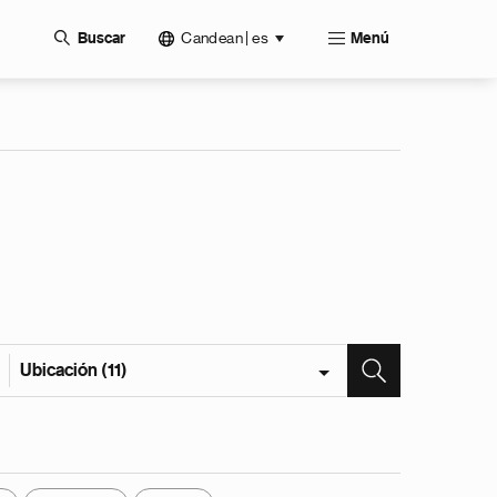
Candean | es
Buscar
Menú
Ubicación (11)