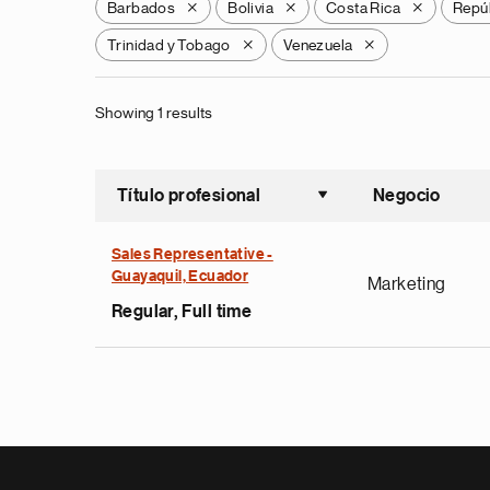
Barbados
Bolivia
Costa Rica
Repú
X
X
X
Trinidad y Tobago
Venezuela
X
X
Showing 1 results
Título profesional
Negocio
Ordenar a
Sales Representative -
Guayaquil, Ecuador
Marketing
Regular, Full time