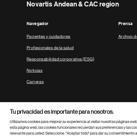
Novartis Andean & CAC region
Navegador
Prensa
Pacientes y cuidadores
Archivo d
Profesionales de la salud
Responsabilidad corporativa (ESG)
Noticias
Carreras
Tu privacidad es importante para nosotros.
Utilizamos cookies para mejorar su experiencia al visitar nuestras páginas we
esta página web, las cookies funcionales recuerdan sus preferencias y las co
relevante para usted. Seleccione: "Aceptar todo" para dar su consentimiento a
Parte
© 2026 Novartis AG