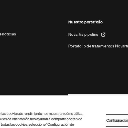
Nuestro portafolio
e noticias
Novartis pipeline
Portafolio de tratamientos Novart
Footer Site Search
b: las cookies de rendimiento nos muestran cómo utiliza
okies de orientación nos ayudan a compartir contenido
Configuració
 todas las cookies, seleccione "Configuración de