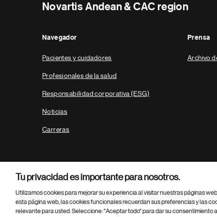
Novartis Andean & CAC region
Navegador
Prensa
Pacientes y cuidadores
Archivo d
Profesionales de la salud
Responsabilidad corporativa (ESG)
Noticias
Carreras
Tu privacidad es importante para nosotros.
Utilizamos cookies para mejorar su experiencia al visitar nuestras páginas we
esta página web, las cookies funcionales recuerdan sus preferencias y las co
relevante para usted. Seleccione: "Aceptar todo" para dar su consentimiento a
Parte
© 2026 Novartis AG