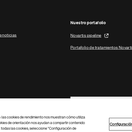
Nuestro portafolio
e noticias
Novartis pipeline
Portafolio de tratamientos Novart
Footer Site Search
b: las cookies de rendimiento nos muestran cómo utiliza
okies de orientación nos ayudan a compartir contenido
Configuració
 todas las cookies, seleccione "Configuración de