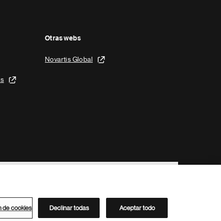
Otras webs
Novartis Global
is
n de cookies
Declinar todas
Aceptar todo
Directorio de Novartis