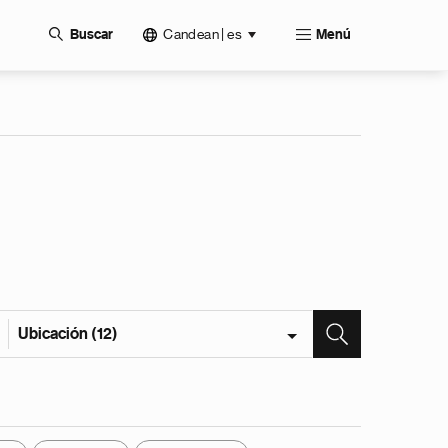
Candean | es
Buscar
Menú
Ubicación (12)