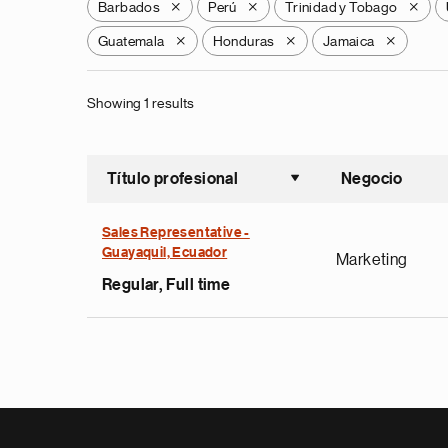
Barbados
Perú
Trinidad y Tobago
X
X
X
Guatemala
Honduras
Jamaica
X
X
X
Showing 1 results
Título profesional
Negocio
Ordenar a
Sales Representative -
Guayaquil, Ecuador
Marketing
Regular, Full time