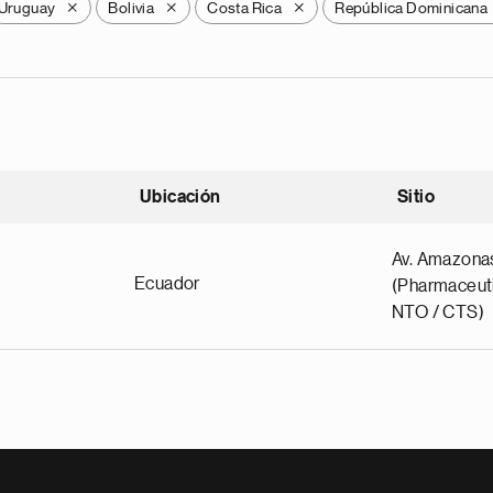
Uruguay
Bolivia
Costa Rica
República Dominicana
X
X
X
Ubicación
Sitio
scendente
Av. Amazona
Ecuador
(Pharmaceuti
NTO / CTS)