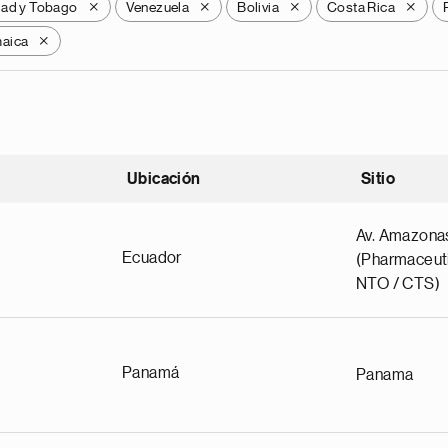
dad y Tobago
Venezuela
Bolivia
Costa Rica
X
X
X
X
aica
X
Ubicación
Sitio
scendente
Av. Amazona
Ecuador
(Pharmaceuti
NTO / CTS)
Panamá
Panama