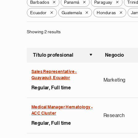
Barbados
Panamá
Paraguay
Trini
X
X
X
Ecuador
Guatemala
Honduras
Jam
X
X
X
Showing 2 results
Título profesional
Negocio
Ordenar a
Sales Representative -
Guayaquil, Ecuador
Marketing
Regular, Full time
Medical Manager Hematology -
ACC Cluster
Research
Regular, Full time