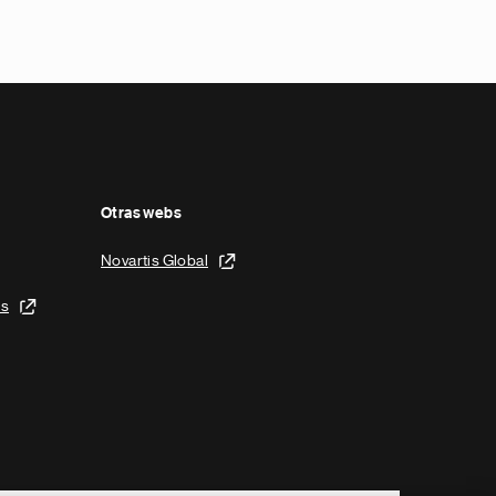
Otras webs
Novartis Global
is