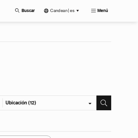
Candean | es
Buscar
Menú
Ubicación (12)