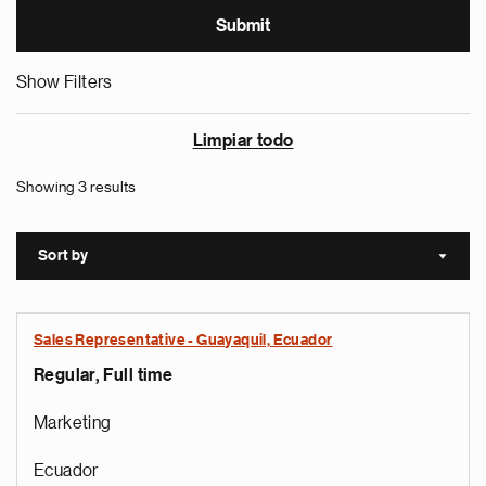
Show Filters
Limpiar todo
Showing 3 results
Sort by
Sort a
Sales Representative - Guayaquil, Ecuador
Regular, Full time
Marketing
Ecuador