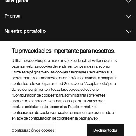
Navegador
Prensa
Nuestro portafolio
Otras webs
Tu privacidad es importante para nosotros.
Utilizamos cookies para mejorar su experiencia al visitar nuestras
Footer Site Search
páginas web: las cookies de rendimiento nos muestran cómo
utiliza esta página web, las cookies funcionales recuerdan sus
preferencias y las cookies de orientación nos ayudan a compartir
contenido relevante para usted. Seleccione: "Aceptar todo" para
dar su consentimiento a todas las cookies, seleccione
"Configuración de cookies" para administrar las diferentes
cookies o seleccione "Declinar todas" para utilizar solo las
cookies estrictamente necesarias. Puede cambiar su
Parte
© 2026 Novartis AG
configuración de cookies en cualquier momento presionando el
inferior
enlace de configuración de cookies en la página web.
Política de privacidad
Términos de uso
Accesibilidad
del
Configuración de cookies
Mapa del sitio
pie
Configuración de cookies
Declinar todas
de