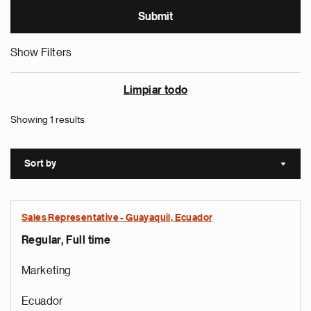
Show Filters
Limpiar todo
Showing 1 results
Sort by
Sort a
Sales Representative - Guayaquil, Ecuador
Regular, Full time
Marketing
Ecuador