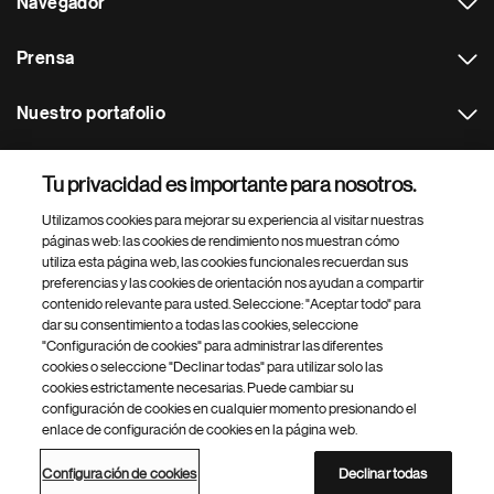
Navegador
Prensa
Nuestro portafolio
Otras webs
Tu privacidad es importante para nosotros.
Utilizamos cookies para mejorar su experiencia al visitar nuestras
Footer Site Search
páginas web: las cookies de rendimiento nos muestran cómo
utiliza esta página web, las cookies funcionales recuerdan sus
preferencias y las cookies de orientación nos ayudan a compartir
contenido relevante para usted. Seleccione: "Aceptar todo" para
dar su consentimiento a todas las cookies, seleccione
"Configuración de cookies" para administrar las diferentes
cookies o seleccione "Declinar todas" para utilizar solo las
cookies estrictamente necesarias. Puede cambiar su
Parte
© 2026 Novartis AG
configuración de cookies en cualquier momento presionando el
inferior
enlace de configuración de cookies en la página web.
Política de privacidad
Términos de uso
Accesibilidad
del
Configuración de cookies
Mapa del sitio
pie
Configuración de cookies
Declinar todas
de