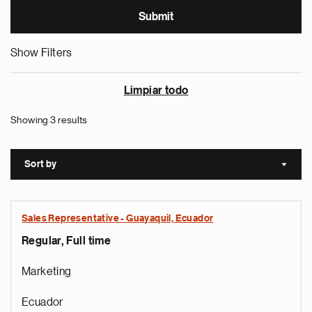
Show Filters
Limpiar todo
Showing 3 results
Sort by
Sort a
Sales Representative - Guayaquil, Ecuador
Regular, Full time
Marketing
Ecuador