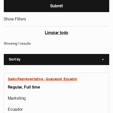
Show Filters
Limpiar todo
Showing 1 results
Sort by
Sort a
Sales Representative - Guayaquil, Ecuador
Regular, Full time
Marketing
Ecuador