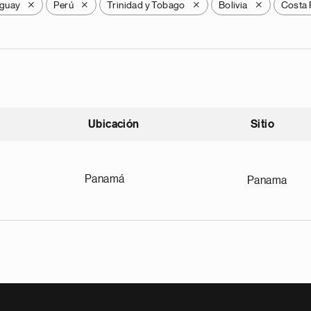
guay
Perú
Trinidad y Tobago
Bolivia
Costa 
X
X
X
X
Ubicación
Sitio
scendente
Panamá
Panama