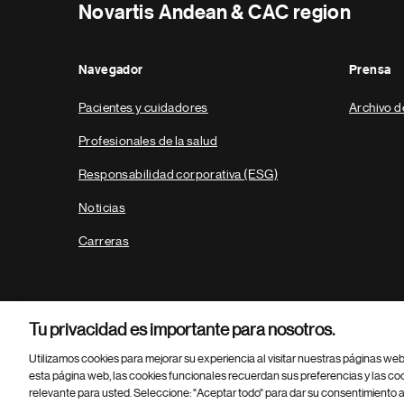
Novartis Andean & CAC region
Navegador
Prensa
Pacientes y cuidadores
Archivo d
Profesionales de la salud
Responsabilidad corporativa (ESG)
Noticias
Carreras
Tu privacidad es importante para nosotros.
Utilizamos cookies para mejorar su experiencia al visitar nuestras páginas we
esta página web, las cookies funcionales recuerdan sus preferencias y las co
relevante para usted. Seleccione: "Aceptar todo" para dar su consentimiento a
Parte
© 2026 Novartis AG