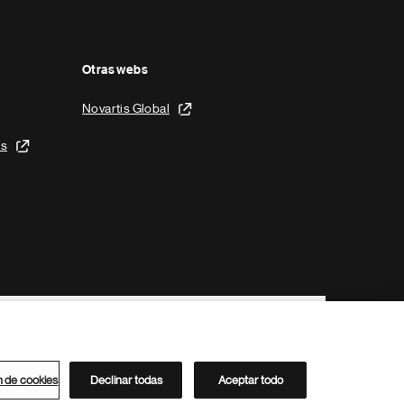
Otras webs
Novartis Global
is
n de cookies
Declinar todas
Aceptar todo
Directorio de Novartis