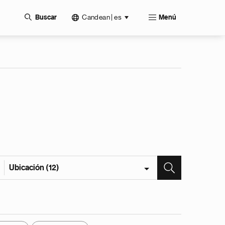
Candean | es
Buscar
Menú
Ubicación (12)