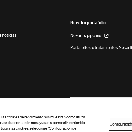
Nuestro portafolio
e noticias
Novartis pipeline
Portafolio de tratamientos Novart
Footer Site Search
b: las cookies de rendimiento nos muestran cómo utiliza
okies de orientación nos ayudan a compartir contenido
Configuració
 todas las cookies, seleccione "Configuración de