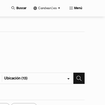
Candean | es
Buscar
Menú
Ubicación (13)