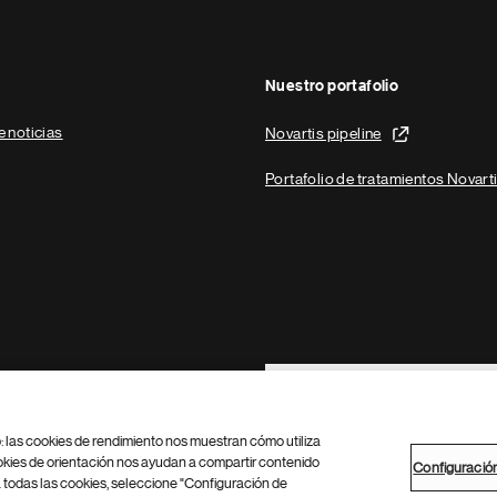
Nuestro portafolio
e noticias
Novartis pipeline
Portafolio de tratamientos Novart
Footer Site Search
b: las cookies de rendimiento nos muestran cómo utiliza
okies de orientación nos ayudan a compartir contenido
Configuració
 todas las cookies, seleccione "Configuración de