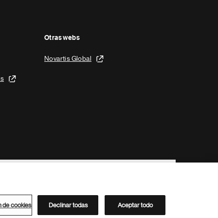
Otras webs
Novartis Global
is
n de cookies
Declinar todas
Aceptar todo
Directorio de Novartis