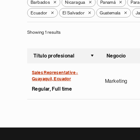
Barbados
Nicaragua
Panamá
Para
X
X
X
Ecuador
El Salvador
Guatemala
J
X
X
X
Showing 1 results
Título profesional
Negocio
Ordenar a
Sales Representative -
Guayaquil, Ecuador
Marketing
Regular, Full time