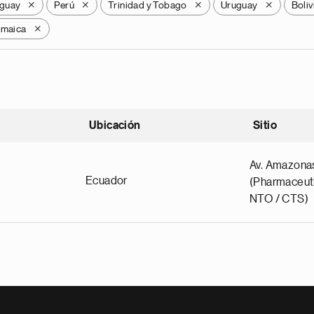
guay
Perú
Trinidad y Tobago
Uruguay
Boliv
X
X
X
X
amaica
X
Ubicación
Sitio
scendente
Av. Amazona
Ecuador
(Pharmaceuti
NTO / CTS)