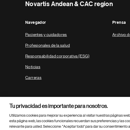
Novartis Andean & CAC region
Navegador
Prensa
Pacientes y cuidadores
Archivo d
Profesionales de la salud
Responsabilidad corporativa (ESG)
Noticias
Carreras
Tu privacidad es importante para nosotros.
Utilizamos cookies para mejorar su experiencia al visitar nuestras páginas we
esta página web, las cookies funcionales recuerdan sus preferencias y las co
relevante para usted. Seleccione: "Aceptar todo" para dar su consentimiento a
Parte
© 2026 Novartis AG