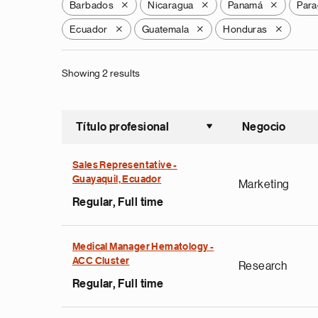
Barbados
Nicaragua
Panamá
Para
X
X
X
Ecuador
Guatemala
Honduras
X
X
X
Showing 2 results
Título profesional
Negocio
Ordenar a
Sales Representative -
Guayaquil, Ecuador
Marketing
Regular, Full time
Medical Manager Hematology -
ACC Cluster
Research
Regular, Full time