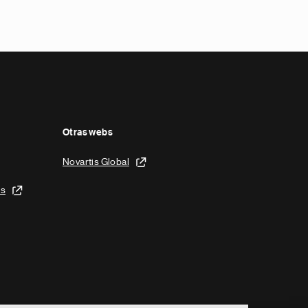
Otras webs
Novartis Global
is