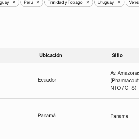
guay
Perú
Trinidad y Tobago
Uruguay
Vene
X
X
X
X
Ubicación
Sitio
scendente
Av. Amazona
Ecuador
(Pharmaceuti
NTO / CTS)
Panamá
Panama