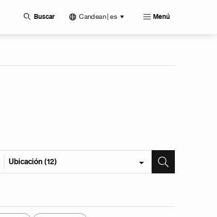
Candean | es
Buscar
Menú
Ubicación (12)