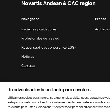
Novartis Andean & CAC region
Navegador
Prensa
Pacientes y cuidadores
Archivo d
Profesionales de la salud
Responsabilidad corporativa (ESG)
Noticias
Carreras
Tu privacidad es importante para nosotros.
Utilizamos cookies para mejorar su experiencia al visitar nuestras páginas we
esta página web, las cookies funcionales recuerdan sus preferencias y las co
relevante para usted. Seleccione: "Aceptar todo" para dar su consentimiento a
Parte
© 2026 Novartis AG