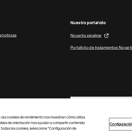
Nuestro portafolio
e noticias
Novartis pipeline
Portafolio de tratamientos Novart
Footer Site Search
b: las cookies de rendimiento nos muestran cómo utiliza
okies de orientación nos ayudan a compartir contenido
Configuració
 todas las cookies, seleccione "Configuración de