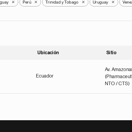
guay
Perú
Trinidad y Tobago
Uruguay
Vene
X
X
X
X
Ubicación
Sitio
scendente
Av. Amazona
Ecuador
(Pharmaceuti
NTO / CTS)