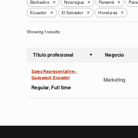
Barbados
Nicaragua
Panamá
Para
X
X
X
Ecuador
El Salvador
Honduras
X
X
X
Showing 1 results
Título profesional
Negocio
Ordenar a
Sales Representative -
Guayaquil, Ecuador
Marketing
Regular, Full time