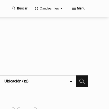
Candean | es
Buscar
Menú
Ubicación (12)