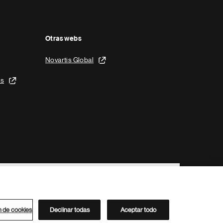
Otras webs
Novartis Global
is
n de cookies
Declinar todas
Aceptar todo
Directorio de Novartis