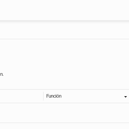
Pasar al contenido principal
n.
Función