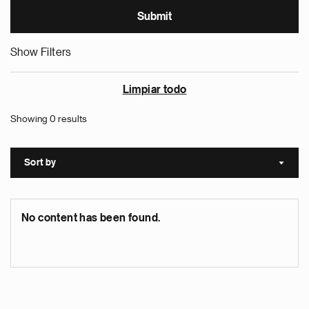
Show Filters
Limpiar todo
Showing 0 results
Sort by
Sort a
No content has been found.