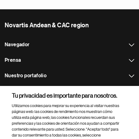
Novartis Andean & CAC region
Navegador
Prensa
Nuestro portafolio
Otras webs
Tu privacidad es importante para nosotros.
Utilizamos cookies para mejorar su experiencia al visitar nuestras
Footer Site Search
páginas web: las cookies de rendimiento nos muestran cómo
utiliza esta página web, las cookies funcionales recuerdan sus
preferencias y las cookies de orientación nos ayudan a compartir
contenido relevante para usted. Seleccione: "Aceptar todo" para
dar su consentimiento a todas las cookies, seleccione