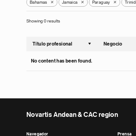
Bahamas
Jamaica
Paraguay
Trini
X
X
X
Showing 0 results
Título profesional
Negocio
Ordenar a
No content has been found.
Novartis Andean & CAC region
Navegador
Prensa