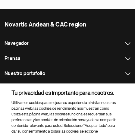
Novartis Andean & CAC region
Navegador
Prensa
Nuestro portafolio
Otras webs
Tu privacidad es importante para nosotros.
Utilizamos cookies para mejorar su experiencia al visitar nuestras
Footer Site Search
páginas web: las cookies de rendimiento nos muestran cómo
utiliza esta página web, las cookies funcionales recuerdan sus
preferencias y las cookies de orientación nos ayudan a compartir
contenido relevante para usted. Seleccione: "Aceptar todo" para
dar su consentimiento a todas las cookies, seleccione