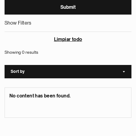
Show Filters
Limpiar todo
Showing 0 results
Sort by
Sort a
No content has been found.