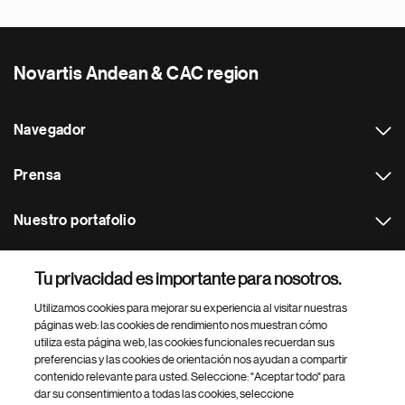
Novartis Andean & CAC region
Navegador
Prensa
Nuestro portafolio
Otras webs
Tu privacidad es importante para nosotros.
Utilizamos cookies para mejorar su experiencia al visitar nuestras
Footer Site Search
páginas web: las cookies de rendimiento nos muestran cómo
utiliza esta página web, las cookies funcionales recuerdan sus
preferencias y las cookies de orientación nos ayudan a compartir
contenido relevante para usted. Seleccione: "Aceptar todo" para
dar su consentimiento a todas las cookies, seleccione