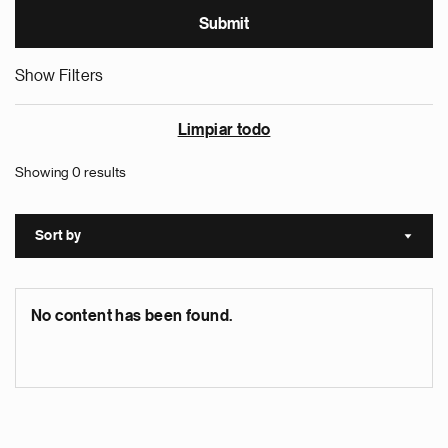
Show Filters
Limpiar todo
Showing 0 results
Sort by
Sort a
No content has been found.