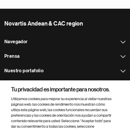
Novartis Andean & CAC region
Navegador
Prensa
Nuestro portafolio
Otras webs
Tu privacidad es importante para nosotros.
Utilizamos cookies para mejorar su experiencia al visitar nuestras
Footer Site Search
páginas web: las cookies de rendimiento nos muestran cómo
utiliza esta página web, las cookies funcionales recuerdan sus
preferencias y las cookies de orientación nos ayudan a compartir
contenido relevante para usted. Seleccione: "Aceptar todo" para
dar su consentimiento a todas las cookies, seleccione