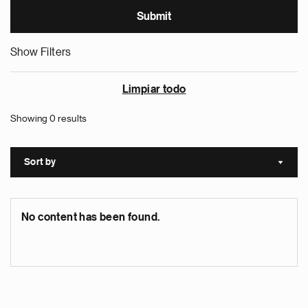
Show Filters
Limpiar todo
Showing 0 results
Sort by
Sort a
No content has been found.