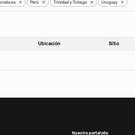
onduras
Perú
Trinidad y Tobago
Uruguay
X
X
X
X
Ubicación
Sitio
scendente
Nuestro portafolio