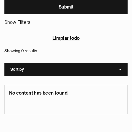
Show Filters
Limpiar todo
Showing 0 results
Sort by
Sort a
No content has been found.