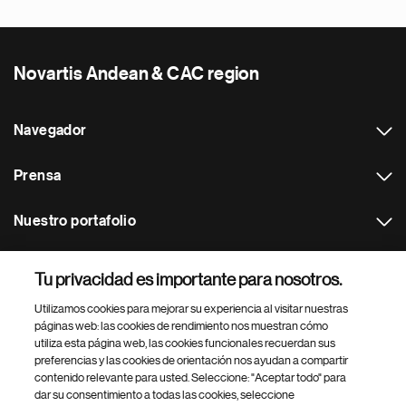
Novartis Andean & CAC region
Navegador
Prensa
Nuestro portafolio
Otras webs
Tu privacidad es importante para nosotros.
Utilizamos cookies para mejorar su experiencia al visitar nuestras
Footer Site Search
páginas web: las cookies de rendimiento nos muestran cómo
utiliza esta página web, las cookies funcionales recuerdan sus
preferencias y las cookies de orientación nos ayudan a compartir
contenido relevante para usted. Seleccione: "Aceptar todo" para
dar su consentimiento a todas las cookies, seleccione