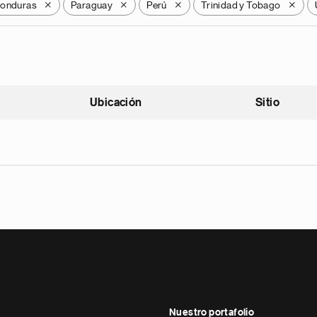
onduras
Paraguay
Perú
Trinidad y Tobago
X
X
X
X
Ubicación
Sitio
scendente
Nuestro portafolio