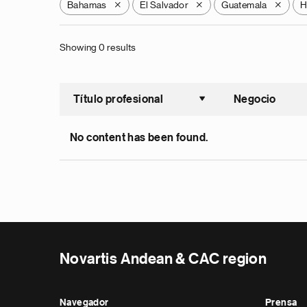
Bahamas
El Salvador
Guatemala
H
X
X
X
Showing 0 results
Título profesional
Negocio
Ordenar a
No content has been found.
Novartis Andean & CAC region
Navegador
Prensa