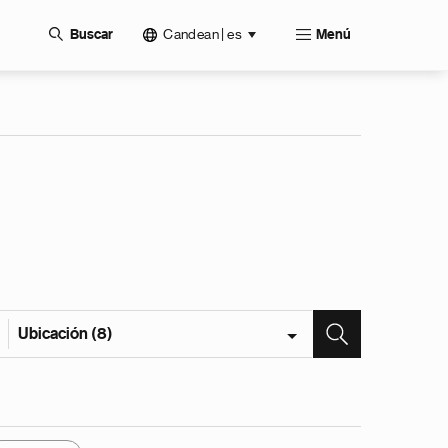
Candean | es
Buscar
Menú
Ubicación (8)