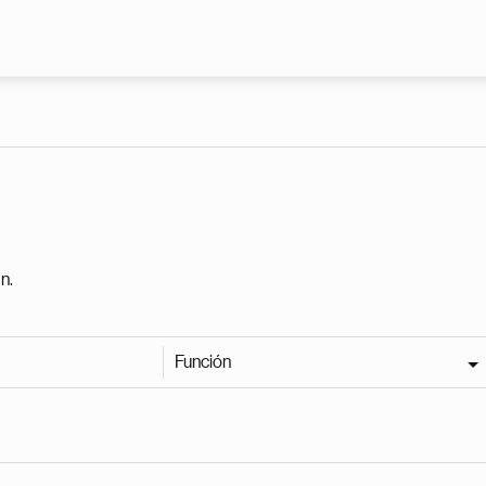
Pasar al contenido principal
n.
Función