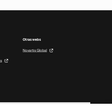
Otras webs
Novartis Global
is