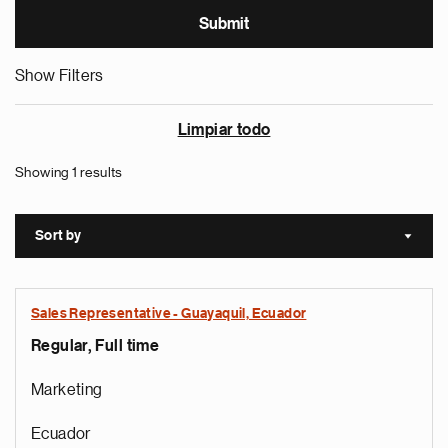
Show Filters
Limpiar todo
Showing 1 results
Sort by
Sort a
Sales Representative - Guayaquil, Ecuador
Regular, Full time
Marketing
Ecuador