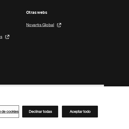
Otras webs
Novartis Global
is
n de cookies
Declinar todas
Aceptar todo
Directorio de Novartis
Este sitio está dirigido al público del clúster ACC