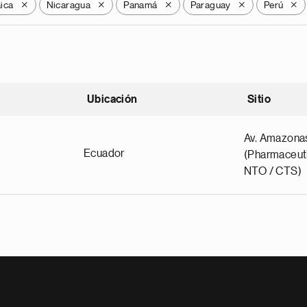
ica
Nicaragua
Panamá
Paraguay
Perú
X
X
X
X
X
Ubicación
Sitio
scendente
Av. Amazona
Ecuador
(Pharmaceuti
NTO / CTS)