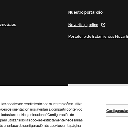
Nuestro portafolio
e noticias
Novartis pipeline
Portafolio de tratamientos Novart
Footer Site Search
b: las cookies de rendimiento nos muestran cómo utiliza
okies de orientación nos ayudan a compartir contenido
Configuració
 todas las cookies, seleccione "Configuración de
para utilizar solo las cookies estrictamente necesarias.
Configuración de cookies
Mapa del sitio
 el enlace de configuración de cookies en la página