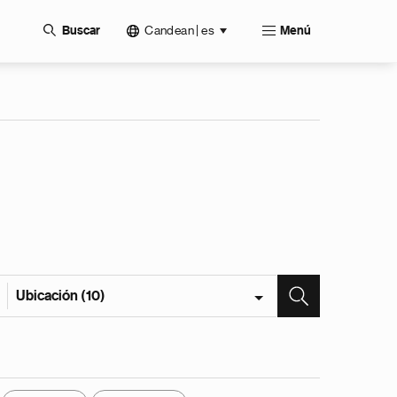
Candean | es
Buscar
Menú
Ubicación (10)