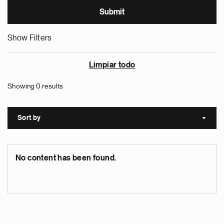
Show Filters
Limpiar todo
Showing 0 results
Sort by
Sort a
No content has been found.