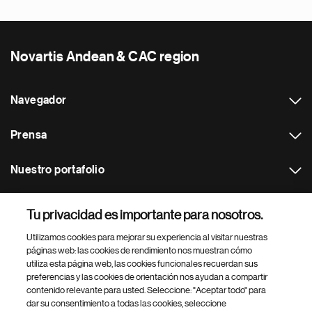
Novartis Andean & CAC region
Navegador
Prensa
Nuestro portafolio
Otras webs
Tu privacidad es importante para nosotros.
Utilizamos cookies para mejorar su experiencia al visitar nuestras
Footer Site Search
páginas web: las cookies de rendimiento nos muestran cómo
utiliza esta página web, las cookies funcionales recuerdan sus
preferencias y las cookies de orientación nos ayudan a compartir
contenido relevante para usted. Seleccione: "Aceptar todo" para
dar su consentimiento a todas las cookies, seleccione