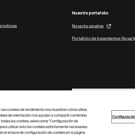
Nuestro portafolio
e noticias
Novartis pipeline
Portafolio de tratamientos Novart
Footer Site Search
b: las cookies de rendimiento nos muestran cómo utiliza
okies de orientación nos ayudan a compartir contenido
Configuració
 todas las cookies, seleccione "Configuración de
para utilizar solo las cookies estrictamente necesarias.
Configuración de cookies
Mapa del sitio
 el enlace de configuración de cookies en la página