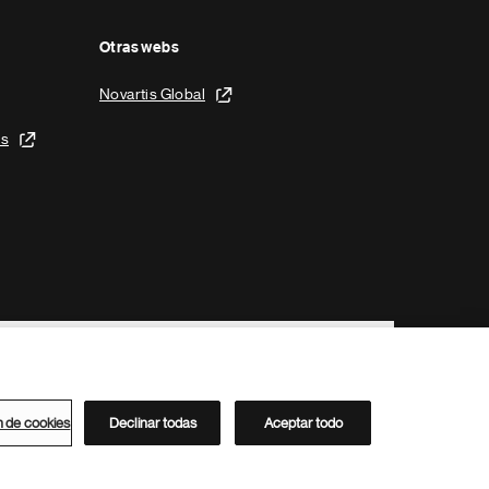
Otras webs
Novartis Global
is
n de cookies
Declinar todas
Aceptar todo
Directorio de Novartis
Este sitio está dirigido al público del clúster ACC