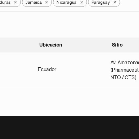
duras
Jamaica
Nicaragua
Paraguay
X
X
X
X
Ubicación
Sitio
scendente
Av. Amazona
Ecuador
(Pharmaceuti
NTO / CTS)