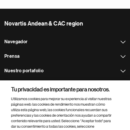
Novartis Andean & CAC region
Navegador
Prensa
Nuestro portafolio
Otras webs
Tu privacidad es importante para nosotros.
Utilizamos cookies para mejorar su experiencia al visitar nuestras
Footer Site Search
páginas web: las cookies de rendimiento nos muestran cómo
utiliza esta página web, las cookies funcionales recuerdan sus
preferencias y las cookies de orientación nos ayudan a compartir
contenido relevante para usted. Seleccione: "Aceptar todo" para
dar su consentimiento a todas las cookies, seleccione