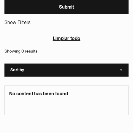
Show Filters
Limpiar todo
Showing 0 results
Sort by
Sort a
No content has been found.