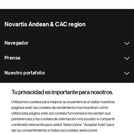
Novartis Andean & CAC region
Navegador
Prensa
Nuestro portafolio
Otras webs
Tu privacidad es importante para nosotros.
Utilizamos cookies para mejorar su experiencia al visitar nuestras
Footer Site Search
páginas web: las cookies de rendimiento nos muestran cómo
utiliza esta página web, las cookies funcionales recuerdan sus
preferencias y las cookies de orientación nos ayudan a compartir
contenido relevante para usted. Seleccione: "Aceptar todo" para
dar su consentimiento a todas las cookies, seleccione