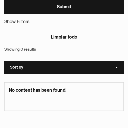
Show Filters
Limpiar todo
Showing 0 results
Sort by
Sort a
No content has been found.