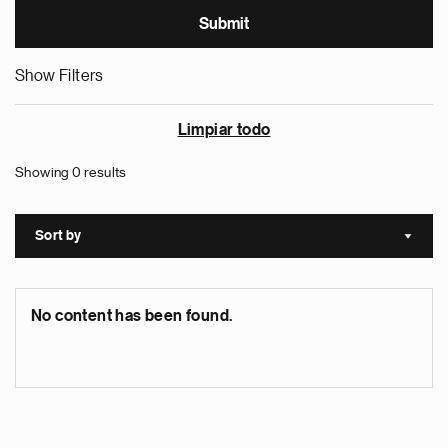
Show Filters
Limpiar todo
Showing 0 results
Sort by
Sort a
No content has been found.