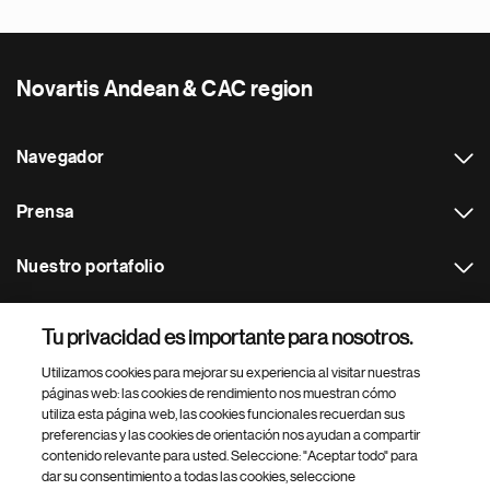
Novartis Andean & CAC region
Navegador
Prensa
Nuestro portafolio
Otras webs
Tu privacidad es importante para nosotros.
Utilizamos cookies para mejorar su experiencia al visitar nuestras
Footer Site Search
páginas web: las cookies de rendimiento nos muestran cómo
utiliza esta página web, las cookies funcionales recuerdan sus
preferencias y las cookies de orientación nos ayudan a compartir
contenido relevante para usted. Seleccione: "Aceptar todo" para
dar su consentimiento a todas las cookies, seleccione