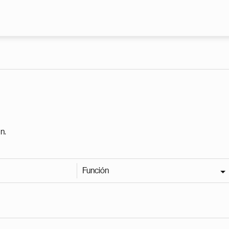
Pasar al contenido principal
n.
Función