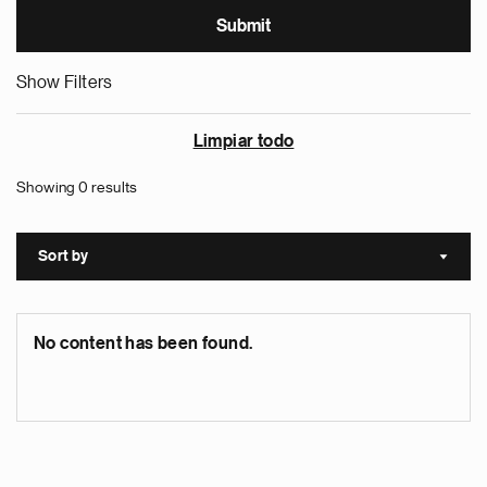
Show Filters
Limpiar todo
Showing 0 results
Sort by
Sort a
No content has been found.