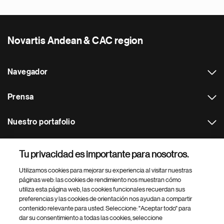
Novartis Andean & CAC region
Navegador
Prensa
Nuestro portafolio
Otras webs
Tu privacidad es importante para nosotros.
Utilizamos cookies para mejorar su experiencia al visitar nuestras
Footer Site Search
páginas web: las cookies de rendimiento nos muestran cómo
utiliza esta página web, las cookies funcionales recuerdan sus
preferencias y las cookies de orientación nos ayudan a compartir
contenido relevante para usted. Seleccione: "Aceptar todo" para
dar su consentimiento a todas las cookies, seleccione