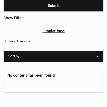
Show Filters
Limpiar todo
Showing 0 results
Sort by
Sort a
No content has been found.