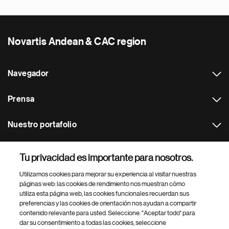
Novartis Andean & CAC region
Navegador
Prensa
Nuestro portafolio
Otras webs
Tu privacidad es importante para nosotros.
Utilizamos cookies para mejorar su experiencia al visitar nuestras
Footer Site Search
páginas web: las cookies de rendimiento nos muestran cómo
utiliza esta página web, las cookies funcionales recuerdan sus
preferencias y las cookies de orientación nos ayudan a compartir
contenido relevante para usted. Seleccione: "Aceptar todo" para
dar su consentimiento a todas las cookies, seleccione