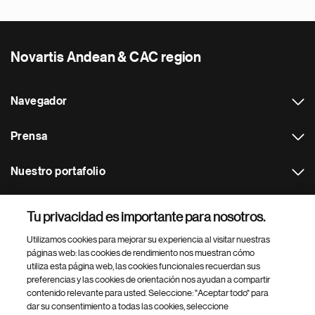
Novartis Andean & CAC region
Navegador
Prensa
Nuestro portafolio
Otras webs
Tu privacidad es importante para nosotros.
Utilizamos cookies para mejorar su experiencia al visitar nuestras
Footer Site Search
páginas web: las cookies de rendimiento nos muestran cómo
utiliza esta página web, las cookies funcionales recuerdan sus
preferencias y las cookies de orientación nos ayudan a compartir
contenido relevante para usted. Seleccione: "Aceptar todo" para
dar su consentimiento a todas las cookies, seleccione