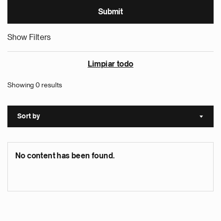
Show Filters
Limpiar todo
Showing 0 results
Sort by
Sort a
No content has been found.