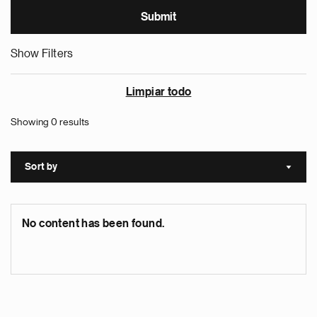
Show Filters
Limpiar todo
Showing 0 results
Sort by
Sort a
No content has been found.