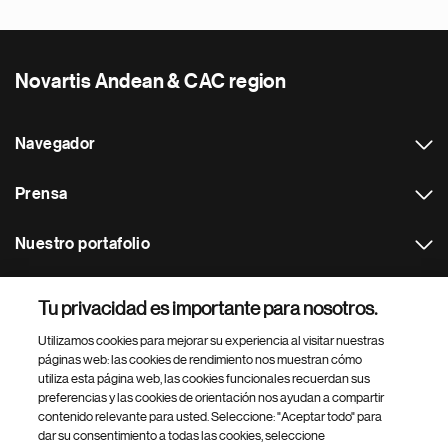
Novartis Andean & CAC region
Navegador
Prensa
Nuestro portafolio
Otras webs
Tu privacidad es importante para nosotros.
Utilizamos cookies para mejorar su experiencia al visitar nuestras
Footer Site Search
páginas web: las cookies de rendimiento nos muestran cómo
utiliza esta página web, las cookies funcionales recuerdan sus
preferencias y las cookies de orientación nos ayudan a compartir
contenido relevante para usted. Seleccione: "Aceptar todo" para
dar su consentimiento a todas las cookies, seleccione