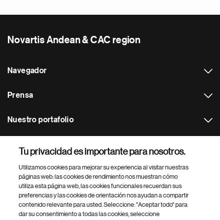
Novartis Andean & CAC region
Navegador
Prensa
Nuestro portafolio
Otras webs
Tu privacidad es importante para nosotros.
Utilizamos cookies para mejorar su experiencia al visitar nuestras
Footer Site Search
páginas web: las cookies de rendimiento nos muestran cómo
utiliza esta página web, las cookies funcionales recuerdan sus
preferencias y las cookies de orientación nos ayudan a compartir
contenido relevante para usted. Seleccione: "Aceptar todo" para
dar su consentimiento a todas las cookies, seleccione