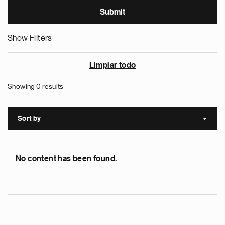
Show Filters
Limpiar todo
Showing 0 results
Sort by
Sort a
No content has been found.