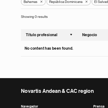
Bahamas
República Dominicana
El Salva
X
X
Showing 0 results
Título profesional
Negocio
Ordenar a
No content has been found.
Novartis Andean & CAC region
Navegador
Prensa