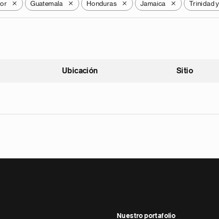
dor
Guatemala
Honduras
Jamaica
Trinidad 
X
X
X
X
Ubicación
Sitio
scendente
Nuestro portafolio