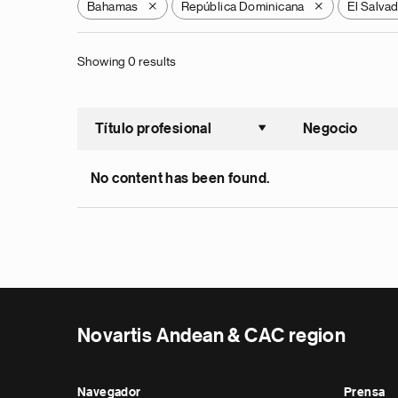
Bahamas
República Dominicana
El Salva
X
X
Showing 0 results
Título profesional
Negocio
Ordenar a
No content has been found.
Novartis Andean & CAC region
Navegador
Prensa