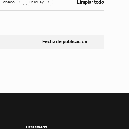
y Tobago
Uruguay
Limpiar todo
X
X
Fecha de publicación
Otras webs