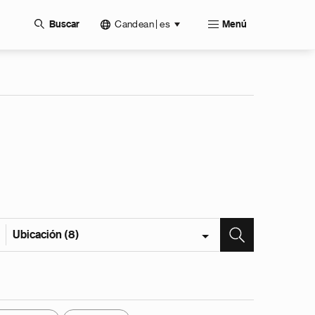
Candean | es
Buscar
Menú
Ubicación (8)