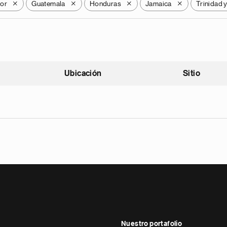
dor
Guatemala
Honduras
Jamaica
Trinidad 
X
X
X
X
Ubicación
Sitio
scendente
Nuestro portafolio