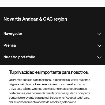
Novartis Andean & CAC region
Navegador
Prensa
Nuestro portafolio
Otras webs
Tu privacidad es importante para nosotros.
Utilizamos cookies para mejorar su experiencia al visitar nuestras
Footer Site Search
páginas web: las cookies de rendimiento nos muestran cómo
utiliza esta página web, las cookies funcionales recuerdan sus
preferencias y las cookies de orientación nos ayudan a compartir
contenido relevante para usted. Seleccione: "Aceptar todo" para
dar su consentimiento a todas las cookies, seleccione