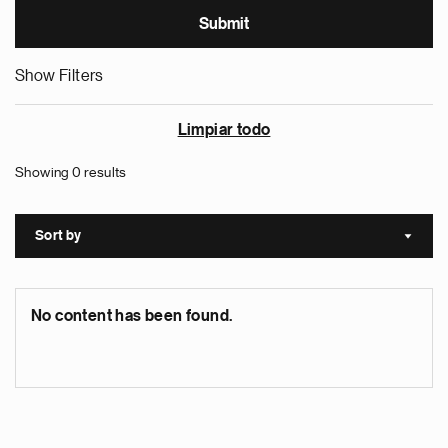
Show Filters
Limpiar todo
Showing 0 results
Sort by
Sort a
No content has been found.